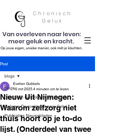
Chronisch
Geluk
Van overleven naar leven:
meer geluk en kracht.
Op jouw eigen, unieke manier, ook mét je klachten.
Post
blogs
Evelien Gubbels
blogs
16 mrt 2025
4 minuten om te lezen
Nieuw Uit Nijmegen:
Chronisch Gelukkig In het nieuws
Waarom zelfzorg niet
Column: De zoektocht naar Geluk
Publicaties Nieuwsbladen
thuis hoort op je to-do
lijst. (Onderdeel van twee