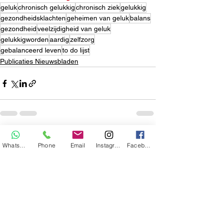
geluk
chronisch gelukkig
chronisch ziek
gelukkig
gezondheidsklachten
geheimen van geluk
balans
gezondheid
veelzijdigheid van geluk
gelukkigworden
aardig
zelfzorg
gebalanceerd leven
to do lijst
Publicaties Nieuwsbladen
Alles weergeven
Recente blogposts
WhatsApp
Phone
Email
Instagram
Facebook