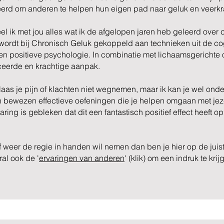
eerd om anderen te helpen hun eigen pad naar geluk en veerkra
l ik met jou alles wat ik de afgelopen jaren heb geleerd over c
 wordt bij Chronisch Geluk gekoppeld aan technieken uit de co
en positieve psychologie. In combinatie met lichaamsgerichte 
eerde en krachtige aanpak.
laas je pijn of klachten niet wegnemen, maar ik kan je wel on
n bewezen effectieve oefeningen die je helpen omgaan met jeze
varing is gebleken dat dit een fantastisch positief effect heeft 
elf weer de regie in handen wil nemen dan ben je hier op de juis
al ook de '
ervaringen van anderen
' (klik) om een indruk te krij