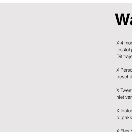
Wa
X 4 mod
lesstof
Dit tra
X Perso
beschi
X Tweew
niet ve
X Inclu
bijpak
X Flexi