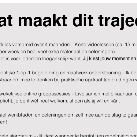
t maakt dit traje
ules verspreid over 4 maanden – Korte videolessen (ca. 15 mi
 per week en heel veel extra materiaal en oefeningen).
ject is voor iedereen toegankelijk want:
Jij kiest jouw moment en
onlijke 1-op-1 begeleiding en maatwerk ondersteuning – Ik be
kbaar om mee te denken bij praktische opdrachten en dingen w
ekelijkse online groepssessies – Live samen met elkaar aan de
rplicht, je bent wél heel welkom, alleen als jij wíl en kán.
sief werkbladen en oefeningen om zelf mee aan de slag te gaan.
ken!
bele startdatum – Jij kiest wanneer je begint! (en regelmatig zon