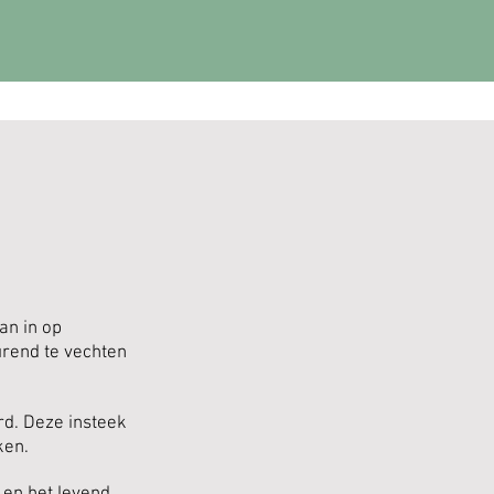
an in op
urend te vechten
urd. Deze insteek
ken.