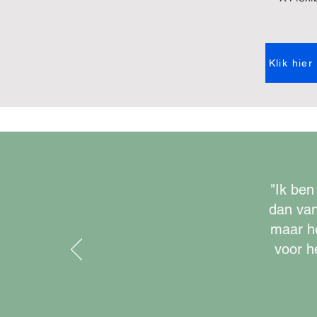
Klik hie
"Ik ben
dan van
maar he
voor h