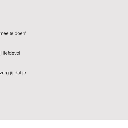
 mee te doen'
 liefdevol
rg jij dat je