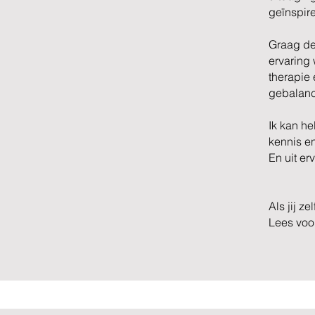
geïnspir
Graag dee
ervaring
therapie 
gebalanc
Ik kan he
kennis e
En uit er
Als jij z
Lees voor