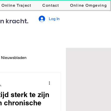
Online Traject
Contact
Online Omgeving
Log In
en kracht.
s Nieuwsbladen
n
ijd sterk te zijn
n chronische