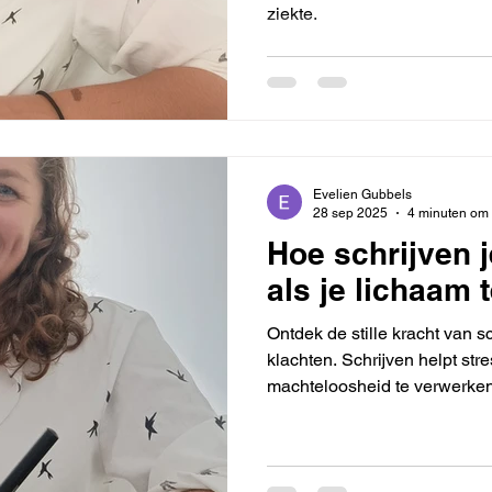
ziekte.
Evelien Gubbels
28 sep 2025
4 minuten om 
Hoe schrijven j
als je lichaam 
Ontdek de stille kracht van s
klachten. Schrijven helpt st
machteloosheid te verwerken,
geeft houvast wanneer je li
hoe een pen en een leeg vel 
balans en kleine geluksmomen
je graag praktische tips en