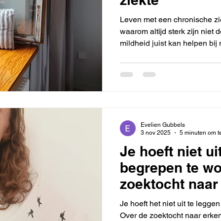
Leven met een chronische zi
waarom altijd sterk zijn niet 
mildheid juist kan helpen bij
Evelien Gubbels
3 nov 2025
5 minuten om t
Je hoeft niet u
begrepen te wo
zoektocht naar
onbegrip en jez
Je hoeft het niet uit te legg
kwijtraken ond
Over de zoektocht naar erken