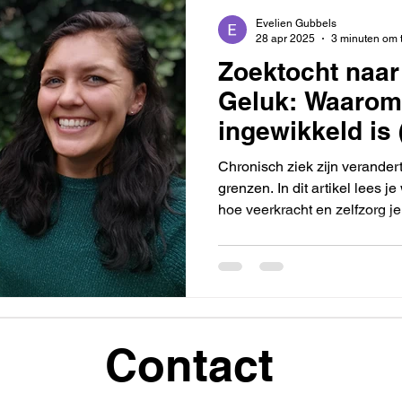
Evelien Gubbels
28 apr 2025
3 minuten om 
Zoektocht naar
Geluk: Waarom 
ingewikkeld is 
het niet 'fout' d
Chronisch ziek zijn verandert a
grenzen. In dit artikel lees j
hoe veerkracht en zelfzorg 
waardevol leven op te bouwe
Contact