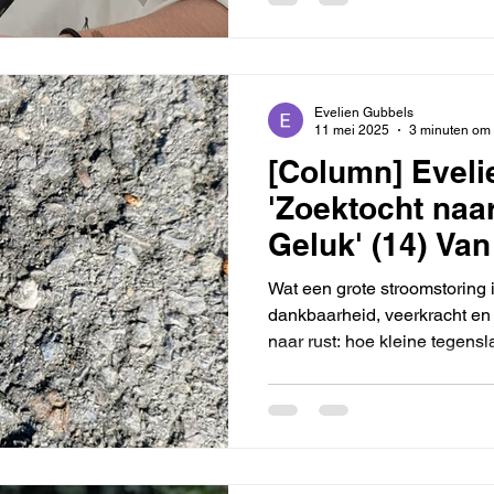
aan de slag te gaan.
Evelien Gubbels
11 mei 2025
3 minuten om 
[Column] Eveli
'Zoektocht naa
Geluk' (14) Van
irritatie naar 
Wat een grote stroomstoring 
een heel bijzo
dankbaarheid, veerkracht en 
naar rust: hoe kleine tegens
wifi je helpen om stil te staan
Lees hoe dankbaarheid je br
geluksgevoel versterkt – ju