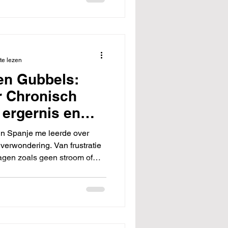
te lezen
en Gubbels:
r Chronisch
 ergernis en
dankbaarheid op
in Spanje me leerde over
ndere manier
verwondering. Van frustratie
lagen zoals geen stroom of
 bij wat echt belangrijk is.
ein, gezondheid en
ist op onverwachte momenten.