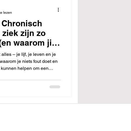
te lezen
 Chronisch
ziek zijn zo
(en waarom jij
oet)
lles – je lijf, je leven en je
e waarom je niets fout doet en
je kunnen helpen om een
n, ondanks de uitdagingen.