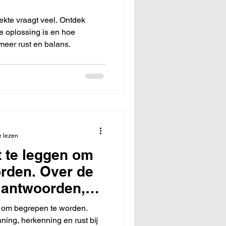
ekte vraagt veel. Ontdek
de oplossing is en hoe
 meer rust en balans.
e lezen
it te leggen om
rden. Over de
 antwoorden,
elf niet
en om begrepen te worden.
erweg.
ning, herkenning en rust bij