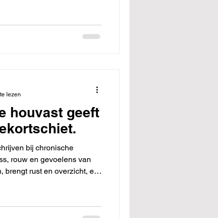
te lezen
e houvast geeft
tekortschiet.
chrijven bij chronische
ress, rouw en gevoelens van
 brengt rust en overzicht, en
chaam niet meewerkt. Lees
je kunnen helpen inzicht,
ten terug te vinden. Ik geef
 oefeningen om er meteen mee