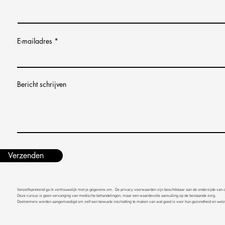
E-mailadres
Bericht schrijven
Verzenden
Vanzelfsprekend ga ik vertrouwelijk met je gegevens om.
De privacy voorwaarden zijn beschikbaar aan de onderzijde van 
Deze cursus is geen vervanging van medische behandelingen, maar een waardevolle aanvulling op de bestaande zorg.
Deelnemers worden aangemoedigd om zelf een bewuste inschatting te maken van wat goed is voor hun gezondheid en welzi