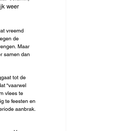
jk weer 
wat vreemd 
iegen de 
rengen. Maar 
eer samen dan 
gaat tot de 
at “vaarwel 
m vlees te 
g te feesten en 
eriode aanbrak.