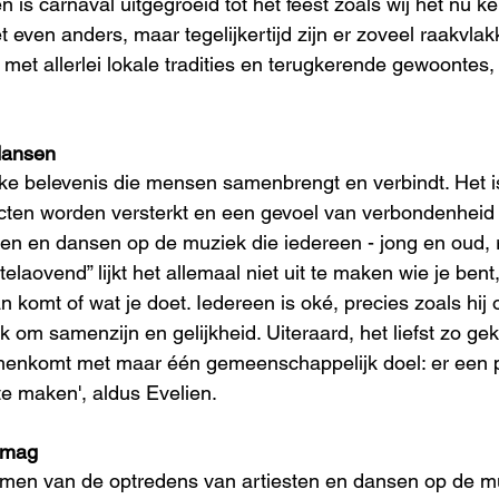
 is carnaval uitgegroeid tot het feest zoals wij het nu k
ét even anders, maar tegelijkertijd zijn er zoveel raakvlak
 met allerlei lokale tradities en terugkerende gewoontes,
dansen
ke belevenis die mensen samenbrengt en verbindt. Het is
cten worden versterkt en een gevoel van verbondenheid 
en en dansen op de muziek die iedereen - jong en oud, r
telaovend” lijkt het allemaal niet uit te maken wie je bent
 komt of wat je doet. Iedereen is oké, precies zoals hij of 
jk om samenzijn en gelijkheid. Uiteraard, het liefst zo gek
menkomt met maar één gemeenschappelijk doel: er een 
 te maken', aldus Evelien.
s mag
men van de optredens van artiesten en dansen op de mu