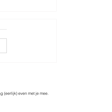
o Nieuws: Een feest
 de koning – of voor
elf?
ag (eerlijk) even met je mee.