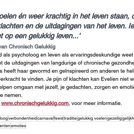
voelen én weer krachtig in het leven staan,
achten en de uitdagingen van het leven. I
t op een gelukkig leven...'
r van Chronisch Gelukkig
d als psycholoog en leven als ervaringsdeskundige weet
et de uitdagingen van langdurige of chronische gezondhe
is heeft haar gevormd en geïnspireerd om anderen te he
erkracht te vinden. Je pijn of klachten kan Evelien niet
helpen omgaan met jezelf, je gedachten, zorgen en emoti
 te nemen.
 
www.chronischgelukkig.com
, voor meer informatie.
loog
verbondenheid
carnaval
feest
traditie
gelukkig voelen
gezellig
gelijk
enten
emoties