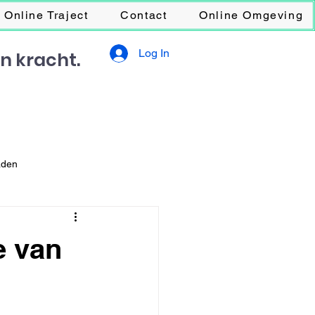
Online Traject
Contact
Online Omgeving
Log In
en kracht.
aden
e van