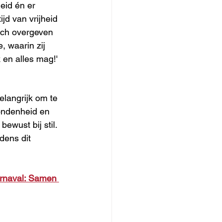
heid én er 
jd van vrijheid 
ich overgeven 
, waarin zij 
 en alles mag!'
elangrijk om te 
ondenheid en 
ewust bij stil. 
dens dit 
arnaval: Samen 