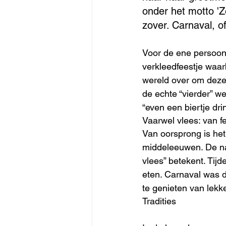
onder het motto 'Z
zover. Carnaval, o
Voor de ene persoon i
verkleedfeestje waa
wereld over om deze 
de echte “vierder” w
“even een biertje dr
Vaarwel vlees: van f
Van oorsprong is het
middeleeuwen. De naa
vlees” betekent. Tij
eten. Carnaval was d
te genieten van lekk
Tradities