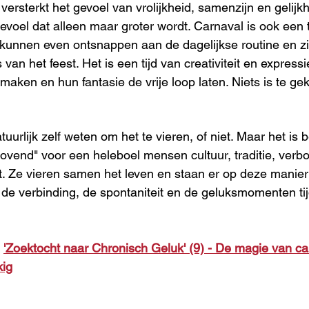
t versterkt het gevoel van vrolijkheid, samenzijn en gelijk
voel dat alleen maar groter wordt. Carnaval is ook een ti
 kunnen even ontsnappen aan de dagelijkse routine en z
van het feest. Het is een tijd van creativiteit en expressie
aken en hun fantasie de vrije loop laten. Niets is te gek
uurlijk zelf weten om het te vieren, of niet. Maar het is b
aovend" voor een heleboel mensen cultuur, traditie, verb
. Ze vieren samen het leven en staan er op deze manier b
de verbinding, de spontaniteit en de geluksmomenten tij
 
'Zoektocht naar Chronisch Geluk' (9) - De magie van c
kig