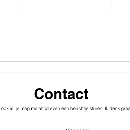
Van overleven naar leven:
Metr
een pleidooi voor bewust
voor
kiezen
onsz
Contact
 ook is, je mag me altijd even een berichtje sturen. Ik denk gra