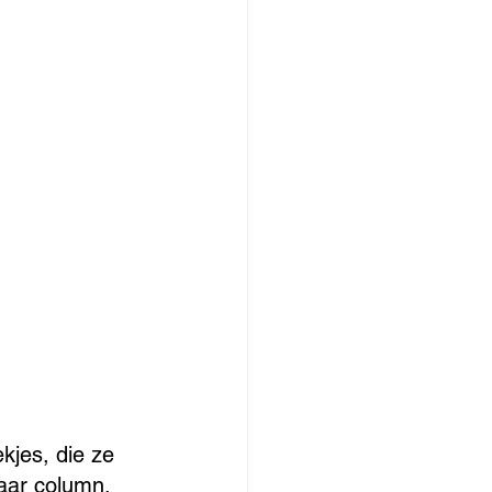
jes, die ze 
aar column, 