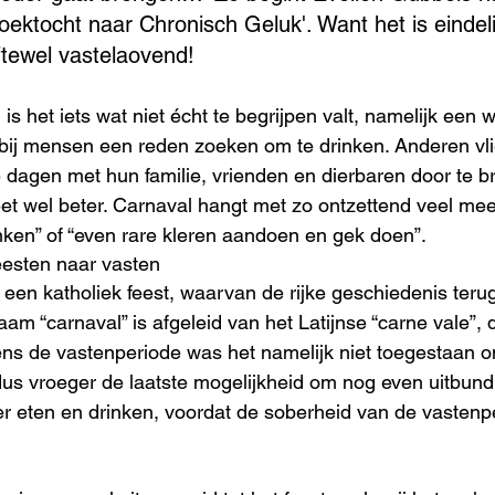
oektocht naar Chronisch Geluk'. Want het is eindeli
ftewel vastelaovend!
s het iets wat niet écht te begrijpen valt, namelijk een 
rbij mensen een reden zoeken om te drinken. Anderen vl
dagen met hun familie, vrienden en dierbaren door te b
eet wel beter. Carnaval hangt met zo ontzettend veel m
inken” of “even rare kleren aandoen en gek doen”.
eesten naar vasten
 een katholiek feest, waarvan de rijke geschiedenis terug
m “carnaval” is afgeleid van het Latijnse “carne vale”, d
dens de vastenperiode was het namelijk niet toegestaan o
us vroeger de laatste mogelijkheid om nog even uitbundi
er eten en drinken, voordat de soberheid van de vastenp