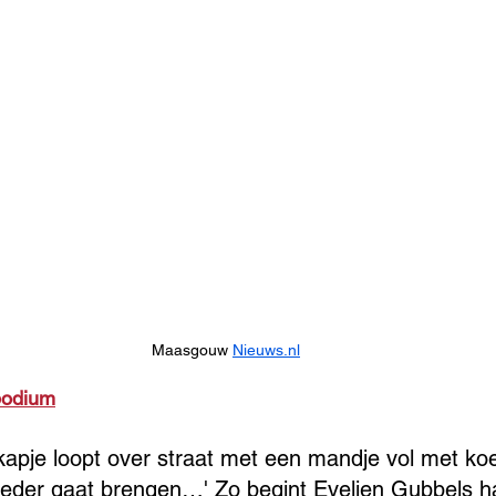
Maasgouw 
Nieuws.nl
podium
pje loopt over straat met een mandje vol met koek
eder gaat brengen…' Zo begint Evelien Gubbels h