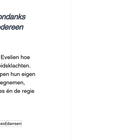
 ondanks 
edereen 
 Evelien hoe 
idsklachten.
lpen hun eigen 
 wegnemen, 
es én de regie 
heid
dansen