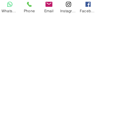
WhatsApp
Phone
Email
Instagram
Facebook
Evelien Gubbels
3 nov 2025
5 minuten om te lezen
Je hoeft niet uit te leggen om
begrepen te worden. Over de
zoektocht naar antwoorden,
onbegrip en jezelf niet
kwijtraken onderweg.
Je hoeft het niet uit te leggen om begrepen te
worden. Over de zoektocht naar erkenning,
herkenning en rust bij ziekte.