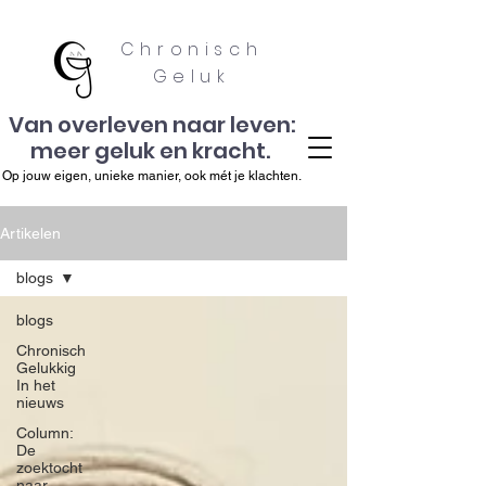
Chronisch
Geluk
Van overleven naar leven:
meer geluk en kracht.
Op jouw eigen, unieke manier, ook mét je klachten.
Artikelen
blogs
blogs
Chronisch
Gelukkig
In het
nieuws
Column:
De
zoektocht
naar