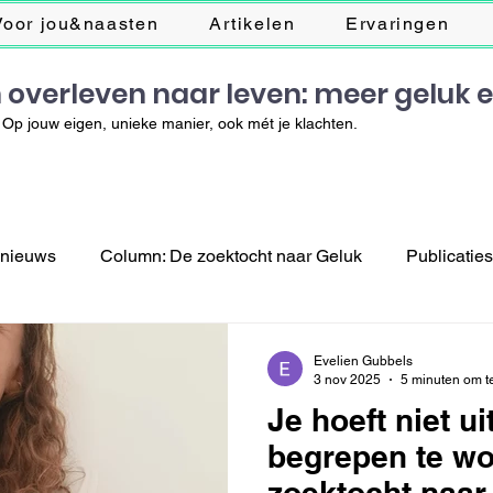
Voor jou&naasten
Artikelen
Ervaringen
 overleven naar leven: meer geluk 
Op jouw eigen, unieke manier, ook mét je klachten.
 nieuws
Column: De zoektocht naar Geluk
Publicatie
Evelien Gubbels
3 nov 2025
5 minuten om t
Je hoeft niet u
begrepen te wo
zoektocht naar