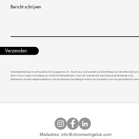
Bericht schrijven
Verzenden
Vanzelfsprekend ga ik vertrouwelijk met je gegevens om.
De privacy voorwaarden zijn beschikbaar aan de onderzijde van 
Deze cursus is geen vervanging van medische behandelingen, maar een waardevolle aanvulling op de bestaande zorg.
Deelnemers worden aangemoedigd om zelf een bewuste inschatting te maken van wat goed is voor hun gezondheid en welzi
Mailadres:
info@chronischgeluk.com