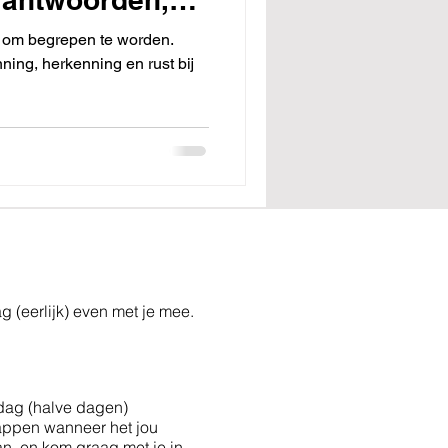
elf niet
en om begrepen te worden.
erweg.
ning, herkenning en rust bij
ag (eerlijk) even met je mee.
ag (halve dagen)
f appen wanneer het jou
kan, en kom graag met je in