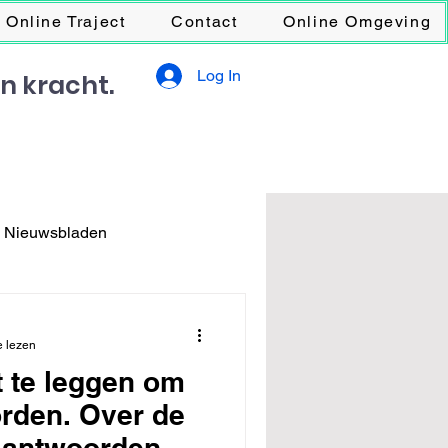
Online Traject
Contact
Online Omgeving
Log In
en kracht.
s Nieuwsbladen
e lezen
it te leggen om
rden. Over de
 antwoorden,