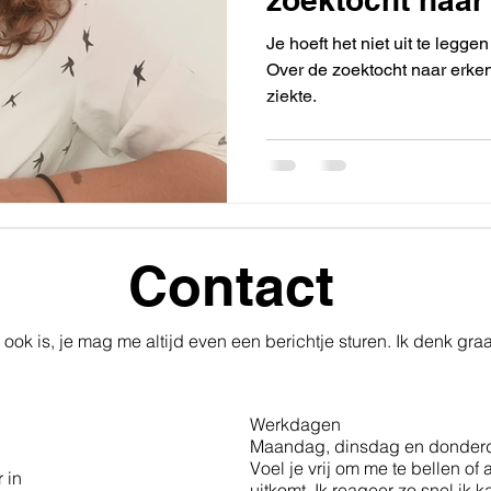
onbegrip en jez
Je hoeft het niet uit te legg
kwijtraken ond
Over de zoektocht naar erken
ziekte.
Contact
 ook is, je mag me altijd even een berichtje sturen. Ik denk gra
Werkdagen
Maandag, dinsdag en donderd
Voel je vrij om me te bellen o
 in
uitkomt. Ik reageer zo snel ik 