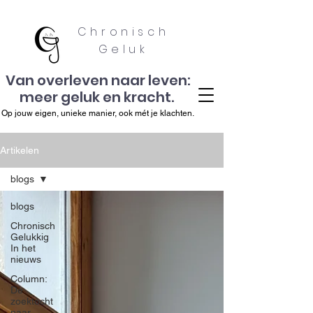
Chronisch
Geluk
Van overleven naar leven:
meer geluk en kracht.
Op jouw eigen, unieke manier, ook mét je klachten.
Artikelen
blogs
blogs
Chronisch
Gelukkig
In het
nieuws
Column:
De
zoektocht
naar