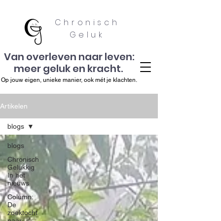
Chronisch
Geluk
Van overleven naar leven:
meer geluk en kracht.
Op jouw eigen, unieke manier, ook mét je klachten.
Artikelen
blogs
blogs
Chronisch
Gelukkig
In het
nieuws
Column:
De
zoektocht
naar