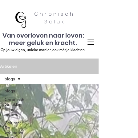
Chronisch
Geluk
Van overleven naar leven:
meer geluk en kracht.
Op jouw eigen, unieke manier, ook mét je klachten.
Artikelen
blogs
blogs
Chronisch
Gelukkig
In het
nieuws
Column:
De
zoektocht
naar