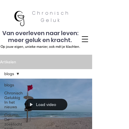
Chronisch
Geluk
Van overleven naar leven:
meer geluk en kracht.
Op jouw eigen, unieke manier, ook mét je klachten.
Artikelen
blogs
blogs
Chronisch
Gelukkig
In het
Load video
nieuws
Column:
De
zoektocht
naar