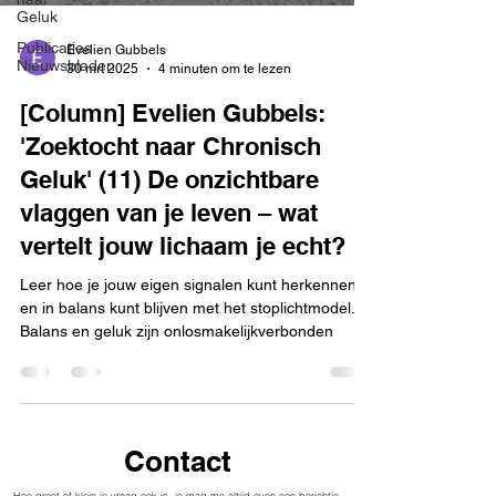
Geluk
Publicaties
Evelien Gubbels
Nieuwsbladen
30 mrt 2025
4 minuten om te lezen
[Column] Evelien Gubbels:
'Zoektocht naar Chronisch
Geluk' (11) De onzichtbare
vlaggen van je leven – wat
vertelt jouw lichaam je echt?
Leer hoe je jouw eigen signalen kunt herkennen
en in balans kunt blijven met het stoplichtmodel.
Balans en geluk zijn onlosmakelijkverbonden
Contact
Hoe groot of klein je vraag ook is, je mag me altijd even een berichtje