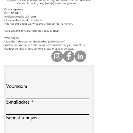
sturen. Ik denk graag (eerlijk) even met je mee.
Contactgevens
06- 11296418
info@chronischgeluk.com
of vul onderstaand formulier in
Klik
hier
om direct via WhatsApp contact op te nemen.
Volg Chronisch Geluk ook op Social Media!
Werkdagen
Maandag, dinsdag en donderdag (halve dagen)
Voel je vrij om me te bellen of appen wanneer het jou uitkomt. Ik
reageer zo snel ik kan, en kom graag met je in contact.
Voornaam
E-mailadres
Bericht schrijven