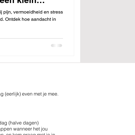
j pijn, vermoeidheid en stress
ijd. Ontdek hoe aandacht in
ag (eerlijk) even met je mee.
ag (halve dagen)
f appen wanneer het jou
kan, en kom graag met je in