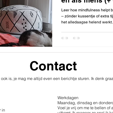
cadeautje)
Leer hoe mindfulness helpt bi
– zónder kussentje of extra t
het alledaagse helend werkt.
Contact
 ook is, je mag me altijd even een berichtje sturen. Ik denk gra
Werkdagen
Maandag, dinsdag en donderd
Voel je vrij om me te bellen o
 in
uitkomt. Ik reageer zo snel ik 