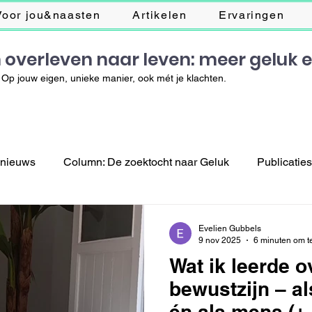
Voor jou&naasten
Artikelen
Ervaringen
 overleven naar leven: meer geluk 
Op jouw eigen, unieke manier, ook mét je klachten.
 nieuws
Column: De zoektocht naar Geluk
Publicatie
Evelien Gubbels
9 nov 2025
6 minuten om t
Wat ik leerde 
bewustzijn – a
én als mens (+ 