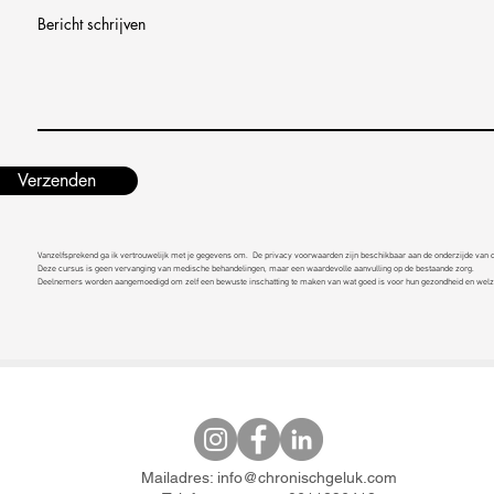
Bericht schrijven
Verzenden
Vanzelfsprekend ga ik vertrouwelijk met je gegevens om.
De privacy voorwaarden zijn beschikbaar aan de onderzijde van 
Deze cursus is geen vervanging van medische behandelingen, maar een waardevolle aanvulling op de bestaande zorg.
Deelnemers worden aangemoedigd om zelf een bewuste inschatting te maken van wat goed is voor hun gezondheid en welzi
Mailadres:
info@chronischgeluk.com