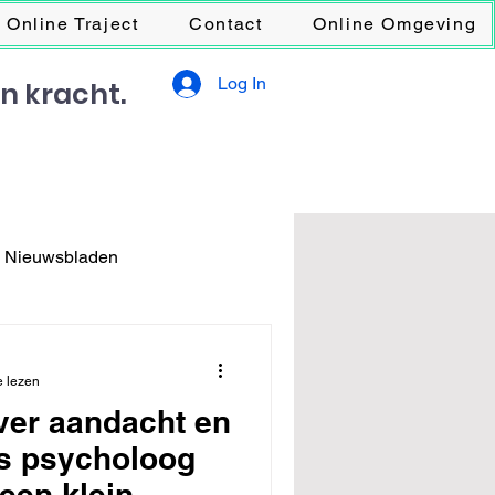
Online Traject
Contact
Online Omgeving
Log In
en kracht.
s Nieuwsbladen
e lezen
over aandacht en
ls psycholoog
een klein