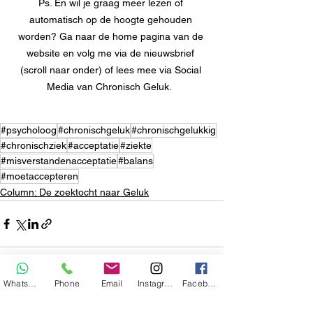
Ps. En wil je graag meer lezen of 
automatisch op de hoogte gehouden 
worden? Ga naar de home pagina van de 
website en volg me via de nieuwsbrief 
(scroll naar onder) of lees mee via Social 
Media van Chronisch Geluk.  
#psycholoog
#chronischgeluk
#chronischgelukkig
#chronischziek
#acceptatie
#ziekte
#misverstandenacceptatie
#balans
#moetaccepteren
Column: De zoektocht naar Geluk
WhatsApp
Phone
Email
Instagram
Facebook
Alles weergeven
Recente blogposts