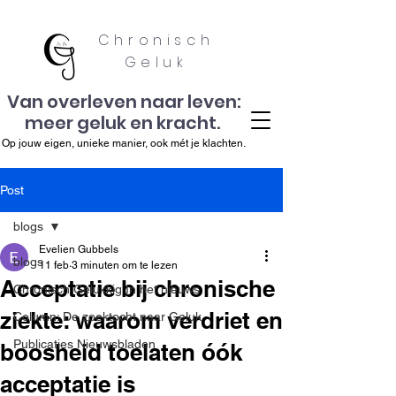
Chronisch
Geluk
Van overleven naar leven:
meer geluk en kracht.
Op jouw eigen, unieke manier, ook mét je klachten.
Post
blogs
Evelien Gubbels
blogs
11 feb
3 minuten om te lezen
Acceptatie bij chronische
Chronisch Gelukkig In het nieuws
ziekte: waarom verdriet en
Column: De zoektocht naar Geluk
Publicaties Nieuwsbladen
boosheid toelaten óók
acceptatie is